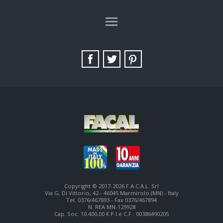
TAG DIRECTORY
SITE MAP
Copyright © 2017-2026 F.A.C.A.L. Srl
Via G. Di Vittorio, 42 - 46045 Marmirolo (MN) - Italy
Tel. 0376/467893 - Fax 0376/467894
N. REA MN-129928
Cap. Soc. 10.400,00 € P.I.e C.F.: 00386490205