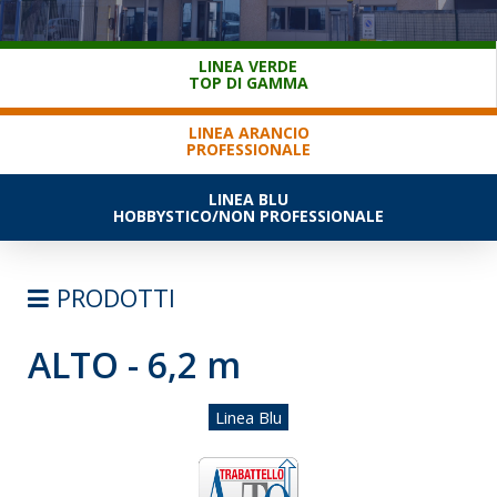
SERVIZIO CLIENTI
LINEA VERDE
TOP DI GAMMA
LINEA ARANCIO
PROFESSIONALE
LINEA BLU
HOBBYSTICO/NON PROFESSIONALE
PRODOTTI
ALTO - 6,2 m
SCALE
TRABATTELLI
Linea Blu
TRABATTELLI ALLUMINIO
TRABATTELLI ACCIAIO