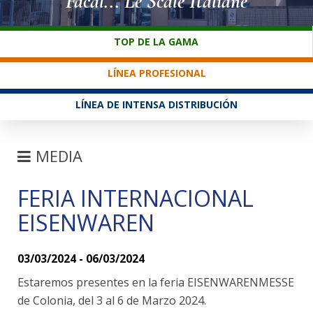
Facal... Le Scale Italiane
SERVICIO AL CLIENTE
TOP DE LA GAMA
LÍNEA PROFESIONAL
LÍNEA DE INTENSA DISTRIBUCIÓN
MEDIA
FERIA INTERNACIONAL
FERIAS
EISENWAREN
NEWS
FAQ
03/03/2024 - 06/03/2024
Estaremos presentes en la feria EISENWARENMESSE
de Colonia, del 3 al 6 de Marzo 2024.