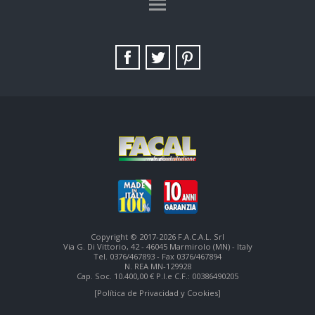
TAG DIRECTORY
SITE MAP
Copyright © 2017-2026 F.A.C.A.L. Srl
Via G. Di Vittorio, 42 - 46045 Marmirolo (MN) - Italy
Tel. 0376/467893 - Fax 0376/467894
N. REA MN-129928
Cap. Soc. 10.400,00 € P.I.e C.F.: 00386490205
[Política de Privacidad y Cookies]