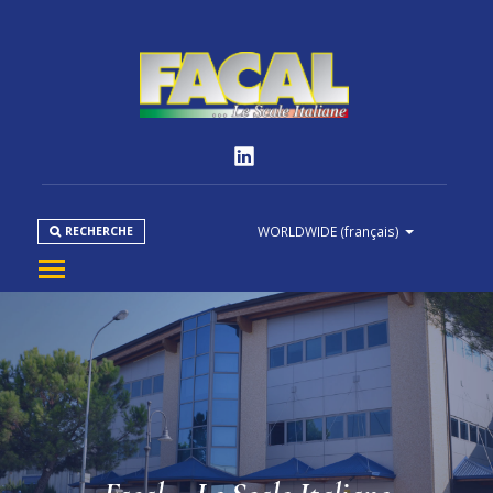
WORLDWIDE
(français)
RECHERCHE
ENTREPRISE
PRODUITS
NORMES
MÉDIAS
DOWNLOAD