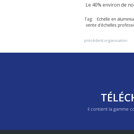
Le 40% environ de not
Tag:
Echelle en alumini
vente d'échelles profess
précédent:
organisation
TÉLÉC
il contient la gamme 