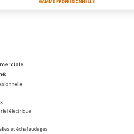
GAMME PROFESSIONNELLE
merciale
hé:
ssionnelle
ux
riel électrique
elles et échafaudages