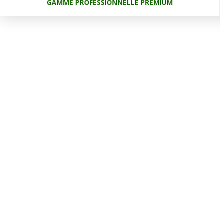
GAMME PROFESSIONNELLE PREMIUM
Code
Catégorie
Hauteur de travail utile (m)
Poids (Kg)
Longueur (mm)