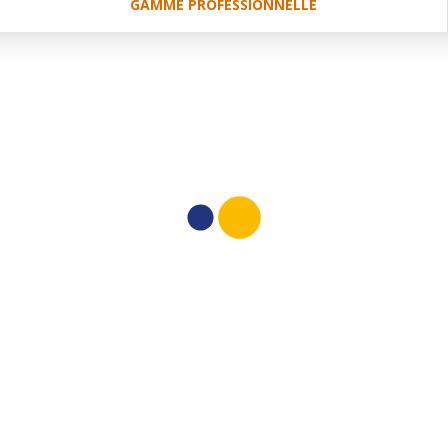
GAMME PROFESSIONNELLE
Filtres clairs
«
{{pa
AUCUN RÉSULT