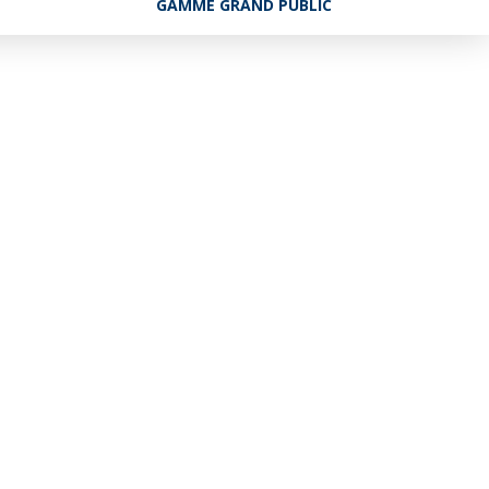
GAMME GRAND PUBLIC
ge}}
»
AT TROUVÉ
Réference
{{product.code}}