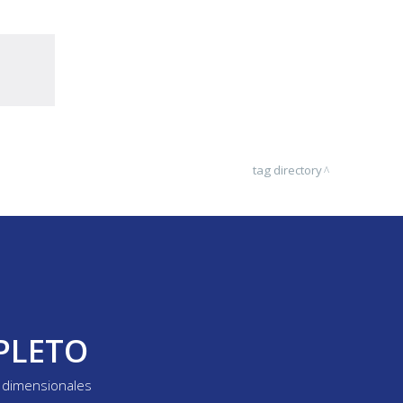
tag directory
PLETO
y dimensionales