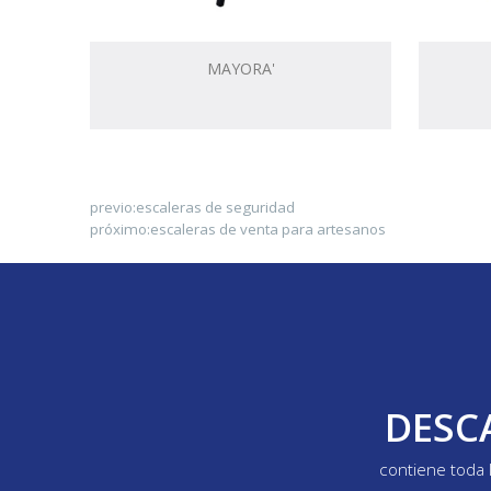
MAYORA'
previo:
escaleras de seguridad
próximo:
escaleras de venta para artesanos
DESC
contiene toda 