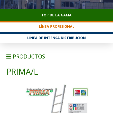
SERVICIO AL CLIENTE
TOP DE LA GAMA
LÍNEA PROFESIONAL
LÍNEA DE INTENSA DISTRIBUCIÓN
PRODUCTOS
PRIMA/L
ESCALERAS
ESCALERAS DE APOYO
ESCALERAS TRANSFORMABLE
ESCALERAS CON CUERDA
ESCALERAS TELESCOPICA Y MULTIUSOS
ESCALERAS DE TIJERA