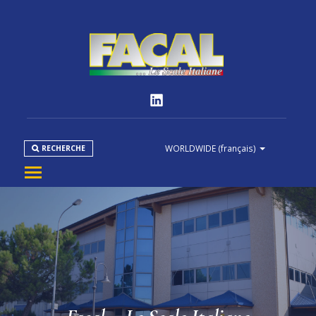
WORLDWIDE
(français)
RECHERCHE
ENTREPRISE
PRODUITS
NORMES
MÉDIAS
DOWNLOAD