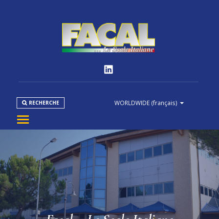
WORLDWIDE
(français)
RECHERCHE
ENTREPRISE
PRODUITS
NORMES
MÉDIAS
DOWNLOAD